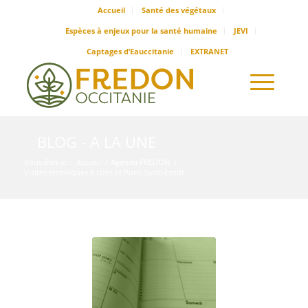
Accueil
Santé des végétaux
Espèces à enjeux pour la santé humaine
JEVI
Captages d’Eauccitanie
EXTRANET
BLOG - A LA UNE
Vous êtes ici :
Accueil
/
Agenda FREDON
/
Visites techniques à Uzès et Pont-Saint-Esprit