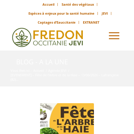
Accueil
Santé des végétaux
Espèces à enjeux pour la santé humaine
JEVI
Captages d’Eauccitanie
EXTRANET
BLOG - A LA UNE
Vous êtes ici :
Accueil
/
Agenda JEVI
/
[EVENEMENT] – Fête de l’Arbre et de la Haie – 13/06/2026 – Lafrançaise
(82)...