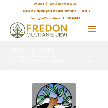
Accueil
Santé des végétaux
Espèces à enjeux pour la santé humaine
JEVI
Captages d’Eauccitanie
EXTRANET
BLOG - A LA UNE
Vous êtes ici :
Accueil
/
Agenda JEVI
/
[WEBINAIRE] –Réussir son projet de plantation – Arbres et Paysages
d&...