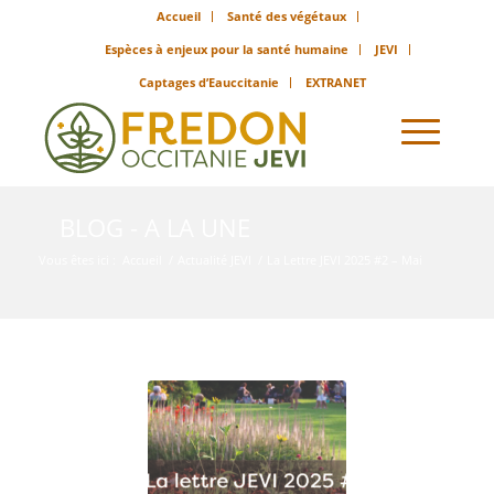
Accueil
Santé des végétaux
Espèces à enjeux pour la santé humaine
JEVI
Captages d’Eauccitanie
EXTRANET
BLOG - A LA UNE
Vous êtes ici :
Accueil
/
Actualité JEVI
/
La Lettre JEVI 2025 #2 – Mai