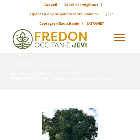
Accueil
Santé des végétaux
Espèces à enjeux pour la santé humaine
JEVI
Captages d’Eauccitanie
EXTRANET
BLOG - A LA UNE
Vous êtes ici :
Accueil
/
Agenda FREDON
/
[FORMATION CAUE 66] – 28&29 avril -« La gestion des arbres e...