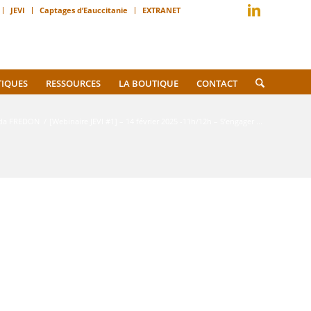
JEVI
Captages d’Eauccitanie
EXTRANET
TIQUES
RESSOURCES
LA BOUTIQUE
CONTACT
da FREDON
/
[Webinaire JEVI #1] – 14 février 2025 -11h/12h – S’engager ...