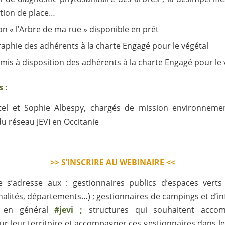
ation de place…
on « l’Arbre de ma rue » disponible en prêt
raphie des adhérents à la charte Engagé pour le végétal
 mis à disposition des adhérents à la charte Engagé pour le 
 :
rtel et Sophie Albespy, chargés de mission environnemen
u réseau JEVI en Occitanie
>> S’INSCRIRE AU WEBINAIRE <<
e s’adresse aux : gestionnaires publics d’espaces vert
lités, départements…) ; gestionnaires de campings et d’in
es en général
#jevi ;
structures qui souhaitent acco
r leur territoire et accompagner ces gestionnaires dans 