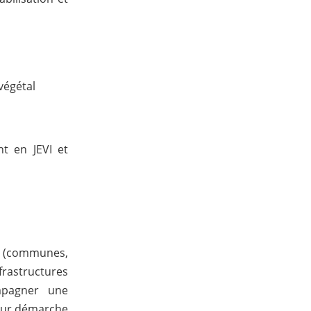
végétal
t en JEVI et
s (communes,
frastructures
mpagner une
leur démarche