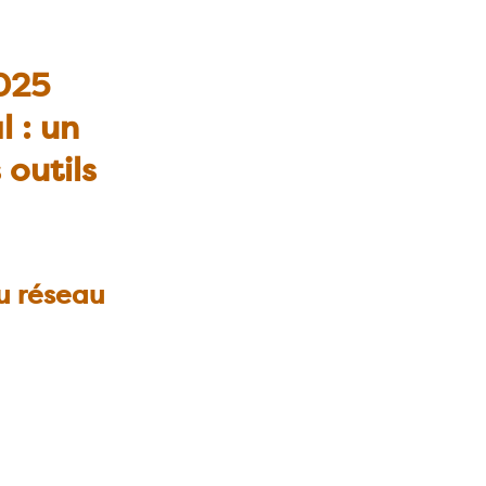
2025
l : un
outils
u réseau