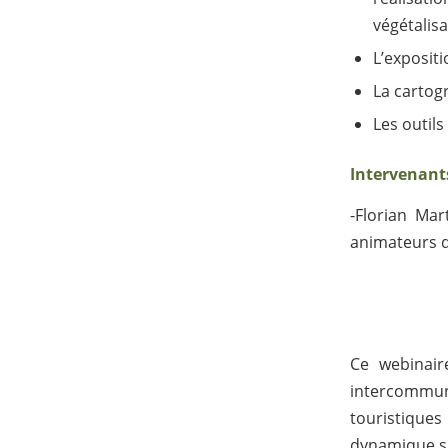
végétalis
L’expositi
La cartog
Les outils
Intervenants
-Florian Ma
animateurs d
Ce webinair
intercommuna
touristiqu
dynamique su