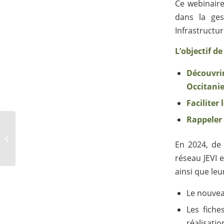
Ce webinaire
dans la ges
Infrastructur
L’objectif de
Découvri
Occitanie
Faciliter 
Rappeler 
[OUTILS] – L’exposition
l’Arbre de ma rue
En 2024, de
disponible
gratuitement...
réseau JEVI 
ainsi que leu
Le nouvea
Les fiche
réalisati