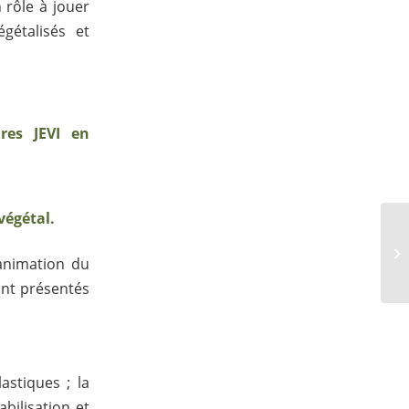
 rôle à jouer
gétalisés et
res JEVI en
végétal.
animation du
ont présentés
astiques ; la
bilisation et