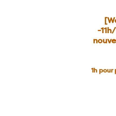
[We
-11h/
nouve
1h pour