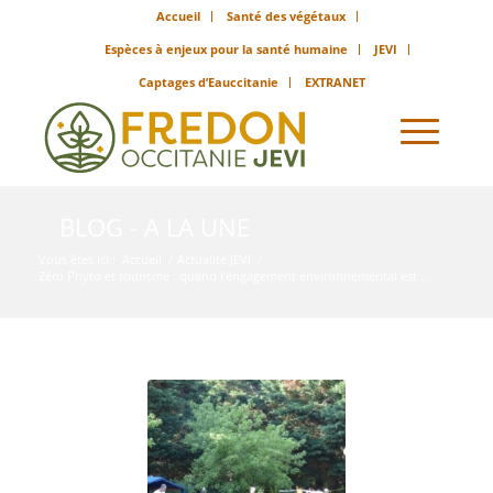
Accueil
Santé des végétaux
Espèces à enjeux pour la santé humaine
JEVI
Captages d’Eauccitanie
EXTRANET
BLOG - A LA UNE
Vous êtes ici :
Accueil
/
Actualité JEVI
/
Zéro Phyto et tourisme : quand l’engagement environnemental est ...