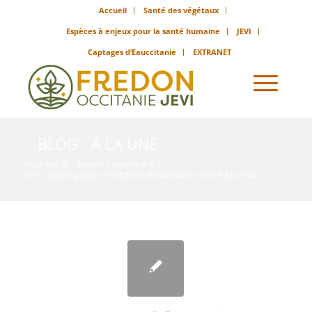
Accueil
Santé des végétaux
Espèces à enjeux pour la santé humaine
JEVI
Captages d’Eauccitanie
EXTRANET
BLOG - A LA UNE
Vous êtes ici :
Accueil
/
Agenda JEVI
/
OFB : appel à projets « MobBiodiv’Restauration » dédié à la resta...