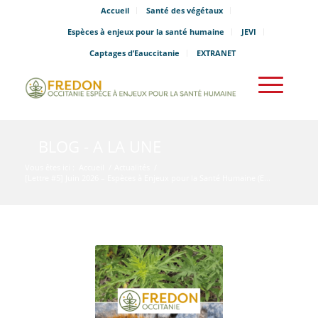
Accueil
Santé des végétaux
Espèces à enjeux pour la santé humaine
JEVI
Captages d’Eauccitanie
EXTRANET
BLOG - A LA UNE
Vous êtes ici :
Accueil
/
Actualités
/
[Lettre #5] Juin 2026 – Espèces à Enjeux pour la Santé Humaine (E...