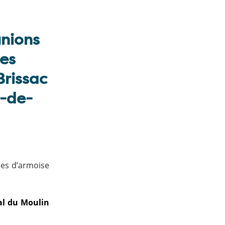
unions
les
rissac
n-de-
les d’armoise
al du Moulin