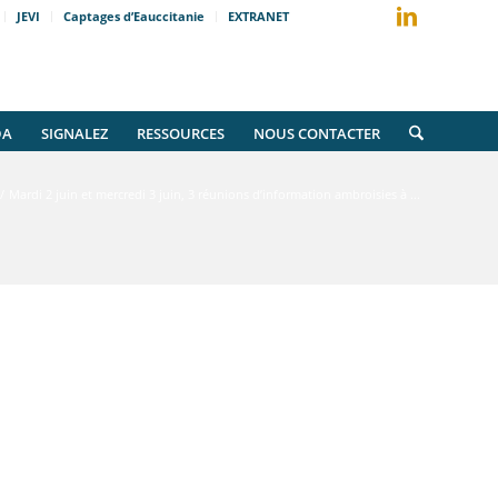
JEVI
Captages d’Eauccitanie
EXTRANET
DA
SIGNALEZ
RESSOURCES
NOUS CONTACTER
/
Mardi 2 juin et mercredi 3 juin, 3 réunions d’information ambroisies à ...