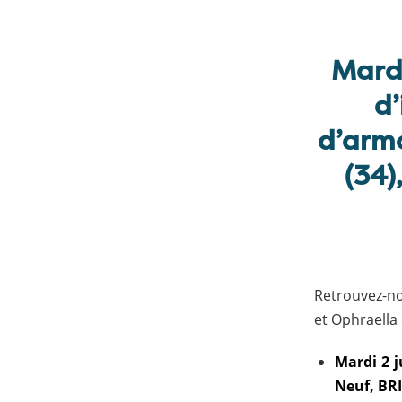
Mardi
d’
d’arm
(34)
Retrouvez-no
et Ophraell
Mardi 2 
Neuf, BRI