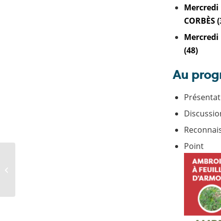
Mercredi
CORBÈS (3
Mercredi
(48)
Au prog
Présentat
Discussion
Reconnai
Point
Op
[AGRICULTURE]
Retrouvez les
préconisations
ambroisies de fin-
mai/juin