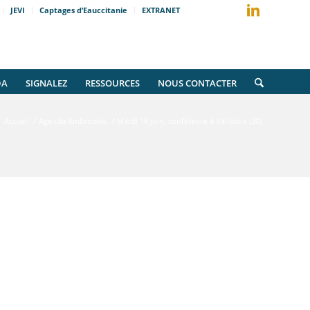
JEVI
Captages d’Eauccitanie
EXTRANET
DA
SIGNALEZ
RESSOURCES
NOUS CONTACTER
Accueil
/
Agenda Ambroisies
/
Mardi 16 juin, conférence à Vallabrix (30)