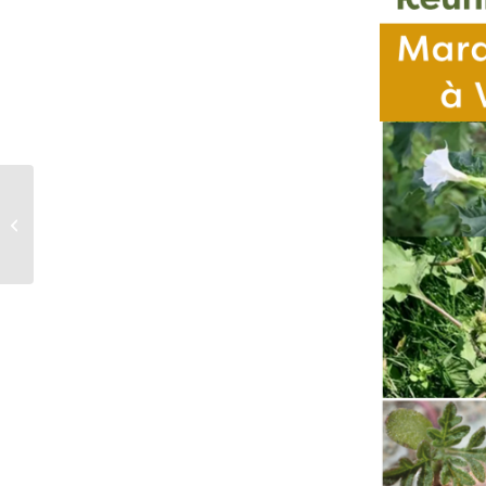
[MAI/JUIN] À quoi
ressembleront les
ambroisies ?