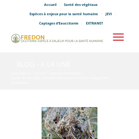
Accueil
Santé des végétaux
Espèces à enjeux pour la santé humaine
JEVI
Captages d’Eauccitanie
EXTRANET
BLOG - A LA UNE
Vous êtes ici :
Accueil
/
Agenda Ambroisies
/
Lundi 18 mai 2026, Chenilles processionnaires et changement
climatique...