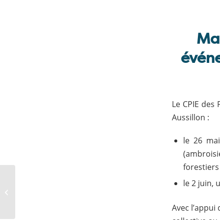
Mar
événe
Le CPIE des 
Aussillon :
le 26 mai
(ambroisi
forestiers
[RETEX] Ambroisies :
le 2 juin,
une action concrète
pour la santé dans le
Avec l’appui 
sud Tarn