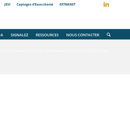
JEVI
Captages d’Eauccitanie
EXTRANET
DA
SIGNALEZ
RESSOURCES
NOUS CONTACTER
i 26 mai et mardi 2 juin 2026 : 2 événements ambroisies à AUSSILLON (8...