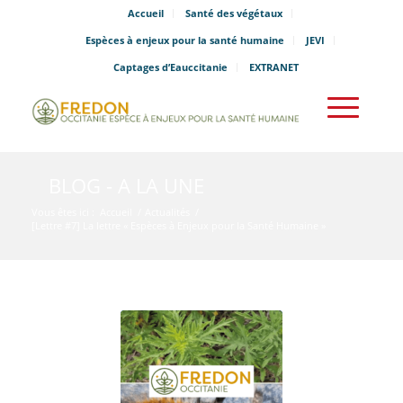
Accueil
Santé des végétaux
Espèces à enjeux pour la santé humaine
JEVI
Captages d’Eauccitanie
EXTRANET
BLOG - A LA UNE
Vous êtes ici :
Accueil
/
Actualités
/
[Lettre #7] La lettre « Espèces à Enjeux pour la Santé Humaine »