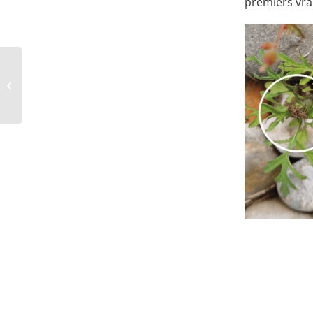
premiers vra
[Évènement] Journées
de lutte contre les
ambroisies