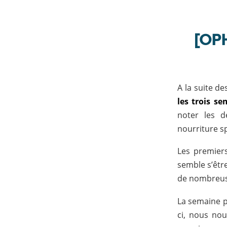
[OPH
A la suite d
les trois s
noter les d
nourriture s
Les premiers
semble s’êtr
de nombreus
La semaine p
ci, nous nou