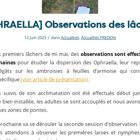
RAELLA] Observations des lâ
/
12 juin 2025
dans
Actualités
,
Actualités FREDON
es premiers lâchers de mi mai, des
observations sont effec
emaines
pour étudier la dispersion des Ophraella, leur rep
égâts sur les ambroisies à feuilles d’armoise qui cons
pécifique
(voir article de présentation).
 suivis de son acclimatation ont été effectués début jui
e bien installée, les adultes se sont accouplés et nous avon
es zones de pontes.
rochaine va se dérouler la seconde session d’observation. L
s attendons à observer les premières larves et nymphes