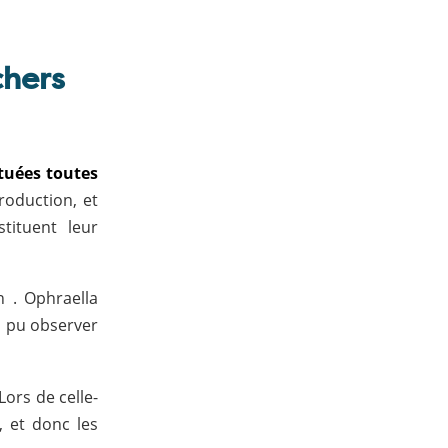
chers
tuées toutes
roduction, et
tituent leur
n . Ophraella
s pu observer
ors de celle-
, et donc les