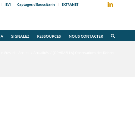
JEVI
Captages d’Eauccitanie
EXTRANET
DA
SIGNALEZ
RESSOURCES
NOUS CONTACTER
s êtes ici :
Accueil
/
Actualités
/
[OPHRAELLA] Observations des lâchers