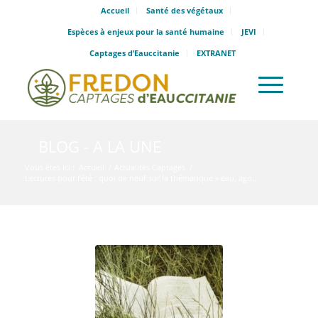
Accueil
Santé des végétaux
Espèces à enjeux pour la santé humaine
JEVI
Captages d’Eauccitanie
EXTRANET
BLOG - A LA UNE
Vous êtes ici :
Accueil
/
Actualités Captages
/
Lectures pour l’été : quoi de neuf sur la thématique « eau, agri...