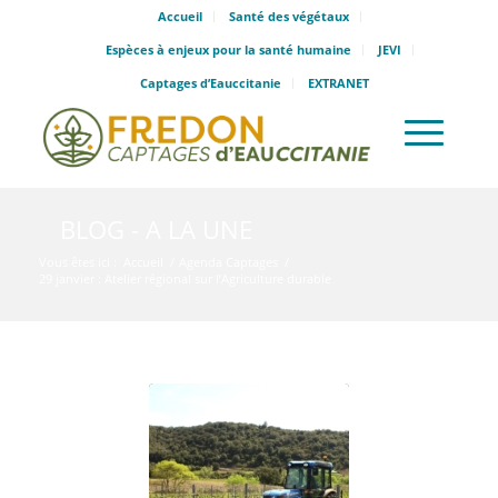
Accueil
Santé des végétaux
Espèces à enjeux pour la santé humaine
JEVI
Captages d’Eauccitanie
EXTRANET
BLOG - A LA UNE
Vous êtes ici :
Accueil
/
Agenda Captages
/
29 janvier : Atelier régional sur l’Agriculture durable