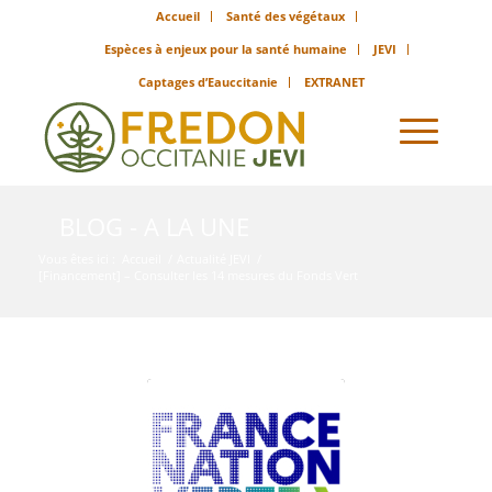
Accueil
Santé des végétaux
Espèces à enjeux pour la santé humaine
JEVI
Captages d’Eauccitanie
EXTRANET
BLOG - A LA UNE
Vous êtes ici :
Accueil
/
Actualité JEVI
/
[Financement] – Consulter les 14 mesures du Fonds Vert