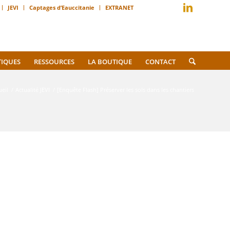
JEVI
Captages d’Eauccitanie
EXTRANET
TIQUES
RESSOURCES
LA BOUTIQUE
CONTACT
ueil
/
Actualité JEVI
/
[Enquête Flash] Préserver les sols dans les chantiers