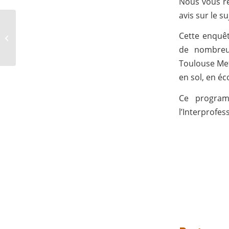
Nous vous r
avis sur le s
[Journée technique] –
14/10/25 –
Cette enquêt
Désimperméabilisation
de nombreux
des cours...
Toulouse Met
en sol, en éc
Ce programm
l’Interprofes