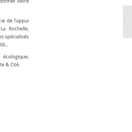
donner votre
ie de l’appui
La Rochelle,
s spécialisés
ild
.
..
 écologique,
te & Cité.