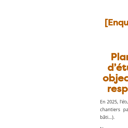
[Enqu
Pla
d’é
objec
resp
En 2025, l’ét
chantiers pa
bâti…).