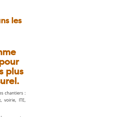
ns les
amme
pour
s plus
urel.
es chantiers :
 voirie, ITE,