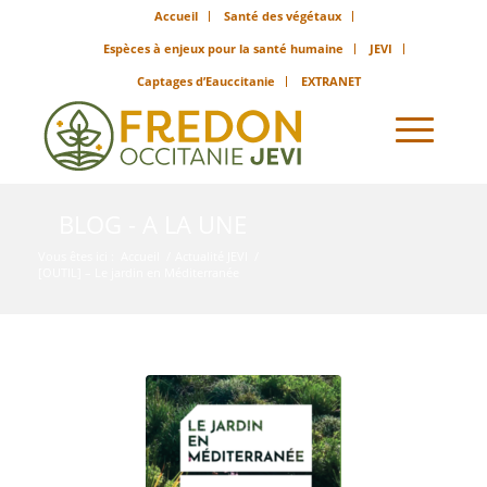
Accueil
Santé des végétaux
Espèces à enjeux pour la santé humaine
JEVI
Captages d’Eauccitanie
EXTRANET
BLOG - A LA UNE
Vous êtes ici :
Accueil
/
Actualité JEVI
/
[OUTIL] – Le jardin en Méditerranée