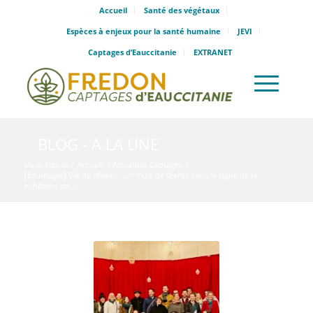
Accueil
Santé des végétaux
Espèces à enjeux pour la santé humaine
JEVI
Captages d’Eauccitanie
EXTRANET
BLOG - A LA UNE
Vous êtes ici :
Accueil
/
Actualités Captages
/
[En images] Vie du réseau : un mois de février sous le signe de la
cohésion po...