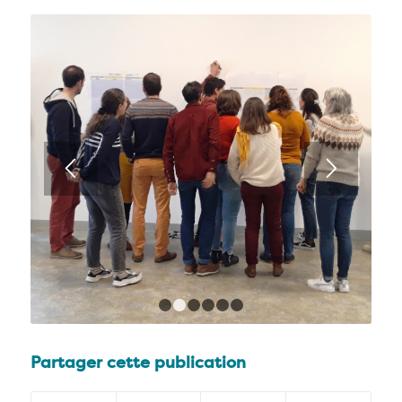
1
2
3
4
5
6
Partager cette publication