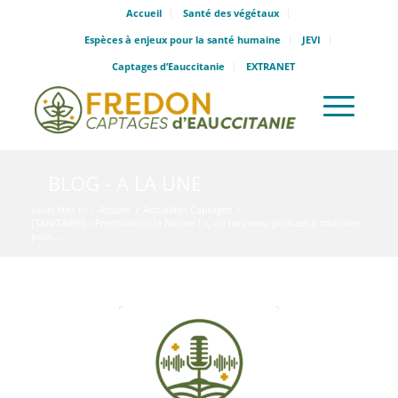
Accueil
Santé des végétaux
Espèces à enjeux pour la santé humaine
JEVI
Captages d’Eauccitanie
EXTRANET
BLOG - A LA UNE
Vous êtes ici :
Accueil
/
Actualités Captages
/
[SANITAIRE] « Fredonnons la Nature ! », un nouveau podcast à mobiliser
pour...