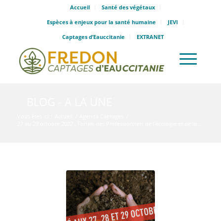
Accueil
Santé des végétaux
Espèces à enjeux pour la santé humaine
JEVI
Captages d’Eauccitanie
EXTRANET
BLOG - A LA UNE
Vous êtes ici :
Accueil
/
Agenda Captages
/
27 au 29 octobre 2022 : Forum des Professionnels de l’écologie et de la...