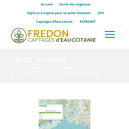
Accueil
Santé des végétaux
Espèces à enjeux pour la santé humaine
JEVI
Captages d’Eauccitanie
EXTRANET
BLOG - A LA UNE
Vous êtes ici :
Accueil
/
Actualités Captages
/
AAC’s d’Occitanie : un nouvel outil cartographique interactif...