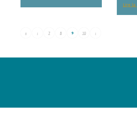
Lire la
«
‹
7
8
9
10
›
–