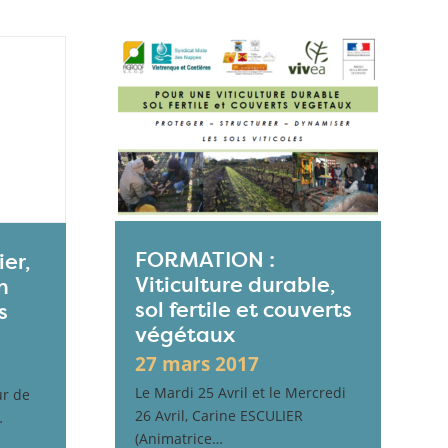
FORMATION :
ier,
Viticulture durable,
n
sol fertile et couverts
s
végétaux
27 mars 2017
Le Mardi 25 Avril et le Mercredi
ur de
26 Avril, Carine ESCULIER
…
(Animatrice…