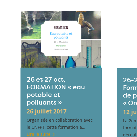
26 et 27 oct,
26-2
FORMATION « eau
Form
potable et
de p
polluants »
« Or
26 juillet 2017
12 j
Organisée en collaboration avec
La 2em
le CNFPT, cette formation a…
format
Lire la suite
déroul