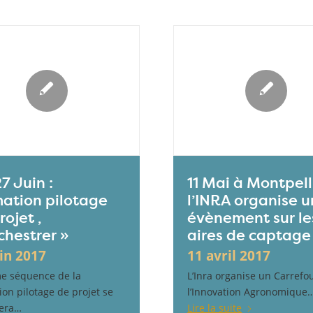
7 Juin :
11 Mai à Montpell
ation pilotage
l’INRA organise u
rojet ,
évènement sur le
chestrer »
aires de captage
uin 2017
11 avril 2017
e séquence de la
L’Inra organise un Carrefo
ion pilotage de projet se
l’Innovation Agronomique
era…
Lire la suite