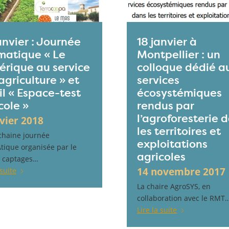
anvier : Journée
18 janvier à
atique « Le
Montpellier : un
rique au service
colloque dédié a
’agriculture » et
services
til « Espace-test
écosystémiques
cole »
rendus par
l’agroforesterie 
nvier 2018
les territoires et
chaine journée
exploitations
ique organisée par le
agricoles
 captages…
14 novembre 2017
 suite
La chaire AgroSYS, en
collaboration avec le RMT
Lire la suite