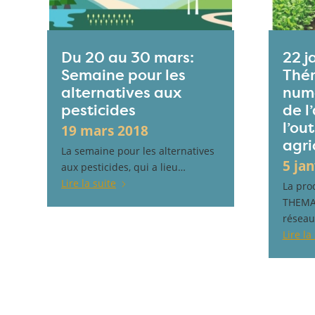
Du 20 au 30 mars:
22 j
Semaine pour les
Thém
alternatives aux
numé
pesticides
de l
l’ou
19 mars 2018
agri
La semaine pour les alternatives
5 ja
aux pesticides, qui a lieu…
Lire la suite
La pro
THEMAt
réseau
Lire la