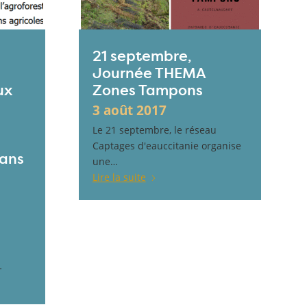
21 septembre,
Journée THEMA
ux
Zones Tampons
3 août 2017
Le 21 septembre, le réseau
Captages d'eauccitanie organise
dans
une…
Lire la suite
…