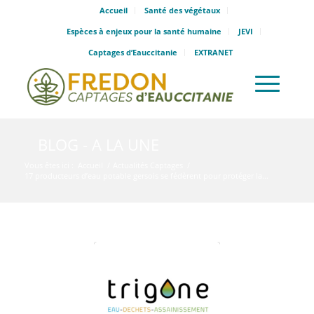
Accueil
Santé des végétaux
Espèces à enjeux pour la santé humaine
JEVI
Captages d’Eauccitanie
EXTRANET
BLOG - A LA UNE
Vous êtes ici :
Accueil
/
Actualités Captages
/
17 producteurs d’eau potable gersois se fédèrent pour protéger la...