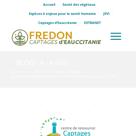
Accueil
Santé des végétaux
Espèces à enjeux pour la santé humaine
JEVI
Captages d’Eauccitanie
EXTRANET
BLOG - A LA UNE
Vous êtes ici :
Accueil
/
Actualités Captages
/
Journée d’échanges techniques : « Leviers économiques pour la tran...