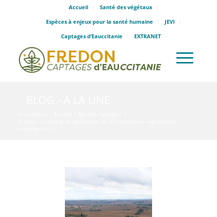
Accueil
Santé des végétaux
Espèces à enjeux pour la santé humaine
JEVI
Captages d’Eauccitanie
EXTRANET
BLOG - A LA UNE
Vous êtes ici :
Accueil
/
Agenda Captages
/
21 mars : Colloque de restitution de la Prospective « Agriculture
européenne s...